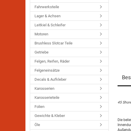
Fahrwerksteile
Lager & Achsen
Leitkiel & Schleifer
Motoren
Brushless Slotcar Teile
Getriebe
Felgen, Reifen, Räder
Felgeneinsätze
Bes
Decals & Aufkleber
Karosserien
Karosserieteile
45 Shor
Folien
Gewichte & Kleber
Die bel
Öle
Innendu
Außend