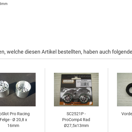
 23mm
n, welche diesen Artikel bestellten, haben auch folgende 
oSlot Pro Racing
SC2521P -
Vorde
Felge - Ø 20,8 x
ProComp4 Rad
16mm
Ø27,5x13mm