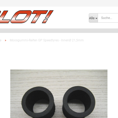
Lieferland
Alle
e
»
Moosgummi-Reifen GP Speedtyres - InnenØ 21,5mm
Konto e
Passwo