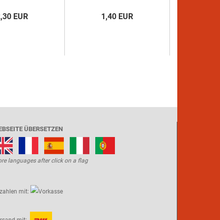
2,30 EUR
1,40 EUR
EBSEITE ÜBERSETZEN
re languages after click on a flag
zahlen mit: