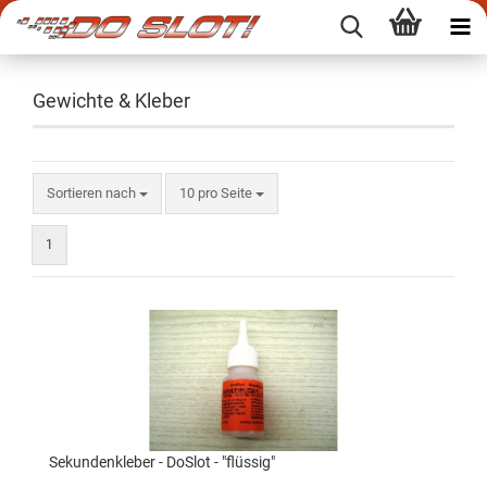
Gewichte & Kleber
Sortieren nach
10 pro Seite
1
Sekundenkleber - DoSlot - "flüssig"