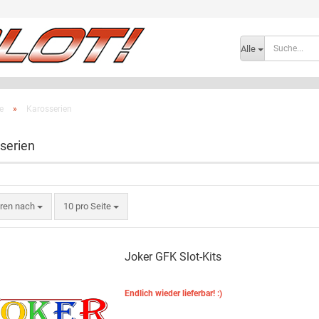
Lieferland
Alle
e
»
Karosserien
serien
Konto e
eren nach
10 pro Seite
Passwo
Joker GFK Slot-Kits
Endlich wieder lieferbar! :)