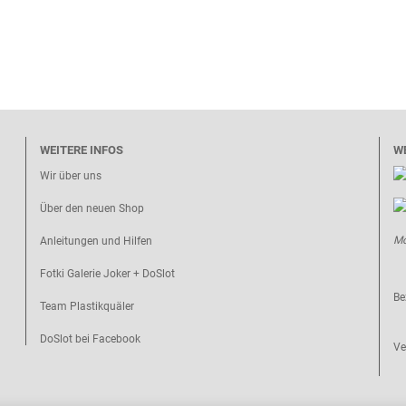
WEITERE INFOS
W
Wir über uns
Über den neuen Shop
Mo
Anleitungen und Hilfen
Fotki Galerie Joker + DoSlot
Be
Team Plastikquäler
DoSlot bei Facebook
Ve