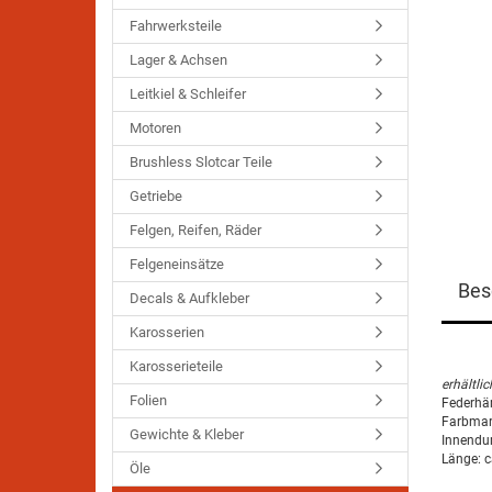
Fahrwerksteile
Lager & Achsen
Leitkiel & Schleifer
Motoren
Brushless Slotcar Teile
Getriebe
Felgen, Reifen, Räder
Felgeneinsätze
Bes
Decals & Aufkleber
Karosserien
Karosserieteile
erhältlic
Folien
Federhär
Farbmarki
Gewichte & Kleber
Innendu
Länge: 
Öle