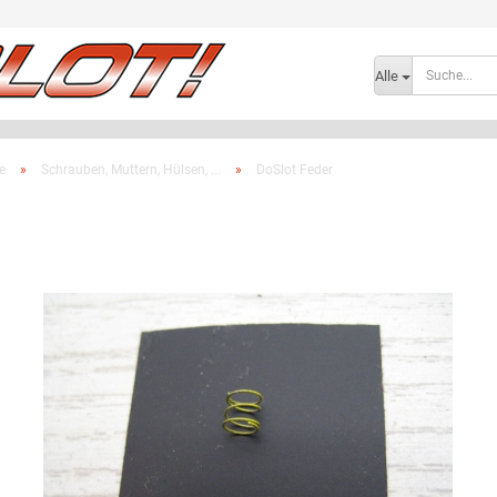
Lieferland
Alle
e
»
Schrauben, Muttern, Hülsen, ...
»
DoSlot Feder
Konto e
Passwo