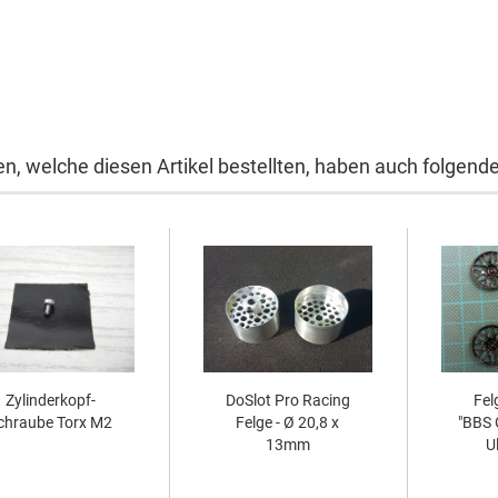
n, welche diesen Artikel bestellten, haben auch folgende 
Zylinderkopf-
DoSlot Pro Racing
Fel
chraube Torx M2
Felge - Ø 20,8 x
"BBS 
13mm
Ul