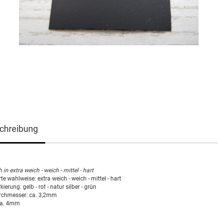
chreibung
h in extra weich - weich - mittel - hart
te wahlweise: extra weich - weich - mittel - hart
erung: gelb - rot - natur silber - grün
rchmesser: ca. 3,2mm
ca. 4mm