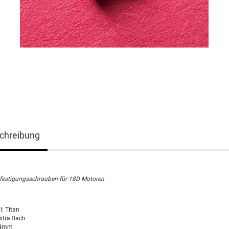
chreibung
festigungsschrauben für 18D Motoren
l: Titan
xtra flach
 4mm