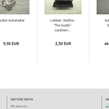
oSlot Achshalter
Leitkiel - Redfox -
Sch
"The Guide" -
S
cutdown...
9,50 EUR
2,50 EUR
ab
WEITERE INFOS
W
Wir über uns