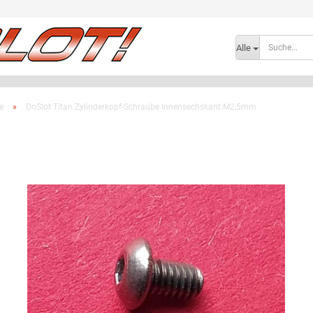
Lieferland
Alle
e
»
DoSlot Titan Zylinderkopf-Schraube Innensechskant M2,5mm
Konto e
Passwo